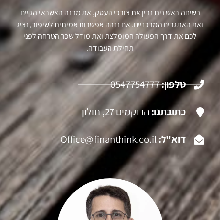
בשיחה ראשונית נבין את צורכי העסק, את מבנה האשראי הקיים
ואת האתגרים המרכזיים. אם נזהה אפשרות אמיתית לשיפור, נציג
לכם את דרך הפעולה המומלצת ואת מודל שכר הטרחה לפני
תחילת העבודה.
טלפון:
0547754777
כתובתנו:
הרוקמים 27, חולון
דוא"ל:
Office@finanthink.co.il