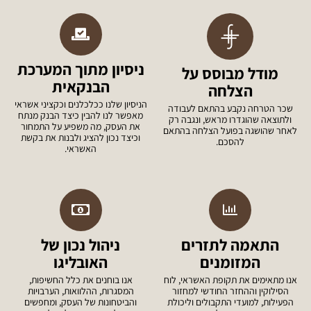
ניסיון מתוך המערכת
מודל מבוסס על
הבנקאית
הצלחה
הניסיון שלנו ככלכלנים וכקציני אשראי
שכר הטרחה נקבע בהתאם לעבודה
מאפשר לנו להבין כיצד הבנק מנתח
ולתוצאה שהוגדרו מראש, ונגבה רק
את העסק, מה משפיע על התמחור
לאחר שהושגה בפועל הצלחה בהתאם
וכיצד נכון להציג ולבנות את בקשת
להסכם.
האשראי.
התאמה לתזרים
ניהול נכון של
המזומנים
האובליגו
אנו מתאימים את תקופת האשראי, לוח
אנו בוחנים את כלל החשיפות,
הסילוקין וההחזר החודשי למחזור
המסגרות, ההלוואות, הערבויות
הפעילות, למועדי התקבולים וליכולת
והביטחונות של העסק, ומחפשים